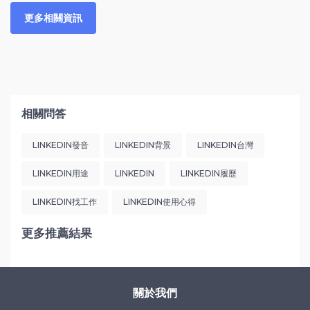
更多相關資訊
相關問答
LINKEDIN發音
LINKEDIN背景
LINKEDIN台灣
LINKEDIN用途
LINKEDIN
LINKEDIN履歷
LINKEDIN找工作
LINKEDIN使用心得
更多推薦結果
關於我們