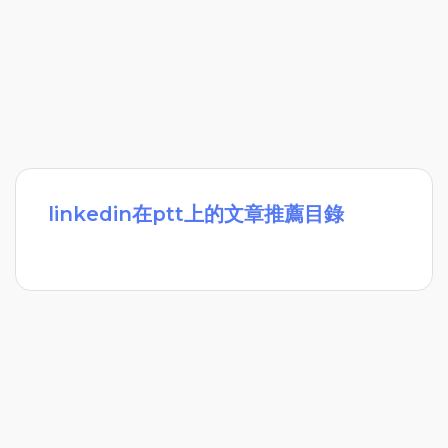
linkedin在ptt上的文章推薦目錄