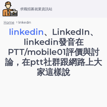
求職招募就業資訊站
Home
linkedin
linkedin
、LinkedIn、
linkedin發音在
PTT/mobile01評價與討
論，在ptt社群跟網路上大
家這樣說