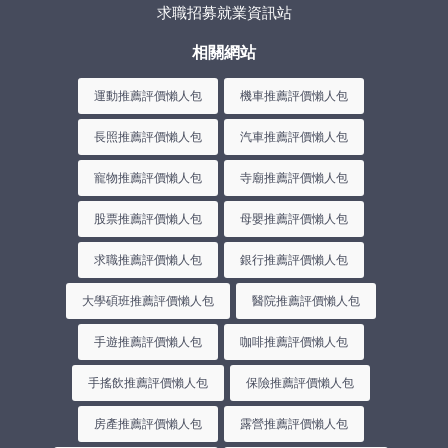
求職招募就業資訊站
相關網站
運動推薦評價懶人包
機車推薦評價懶人包
長照推薦評價懶人包
汽車推薦評價懶人包
寵物推薦評價懶人包
寺廟推薦評價懶人包
股票推薦評價懶人包
母嬰推薦評價懶人包
求職推薦評價懶人包
銀行推薦評價懶人包
大學碩班推薦評價懶人包
醫院推薦評價懶人包
手遊推薦評價懶人包
咖啡推薦評價懶人包
手搖飲推薦評價懶人包
保險推薦評價懶人包
房產推薦評價懶人包
露營推薦評價懶人包